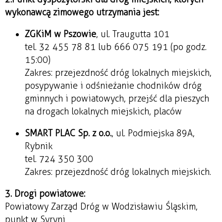
wykonawcą zimowego utrzymania jest:
ZGKiM w Pszowie
, ul. Traugutta 101
tel. 32 455 78 81 lub 666 075 191 (po godz.
15:00)
Zakres: przejezdno
ść dr
óg lokalnych miejskich,
posypywanie i od
śnieżanie chodnik
ów dróg
gminnych i powiatowych, przej
ść dla pieszych
na drogach lokalnych miejskich, plac
ów
SMART PLAC Sp. z o.o.
, ul. Podmiejska 89A,
Rybnik
tel. 724 350 300
Zakres: przejezdność dróg lokalnych miejskich.
3. Drogi powiatowe:
Powiatowy Zarząd Dróg w Wodzisławiu Śląskim,
punkt w Syryni