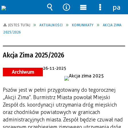
pane
Wyszukiwarka
Narzędzia
Menu
Menu
główne
szczegół
JESTEŚ TUTAJ
AKTUALNOŚCI
KOMUNIKATY
AKCJA ZIMA
2025/2026
Akcja Zima 2025/2026
26-11-2025
Archiwum
Pszów jest w pełni przygotowany do tegorocznej
„Akcji Zima”. Burmistrz Miasta powołał Miejski
Zespół ds. koordynacji utrzymania dróg miejskich
oraz chodników powiatowych w granicach
administracyjnych miasta. Zespół będzie czuwał nad
sprawnym przebiegiem zimowego utrzymania dróg