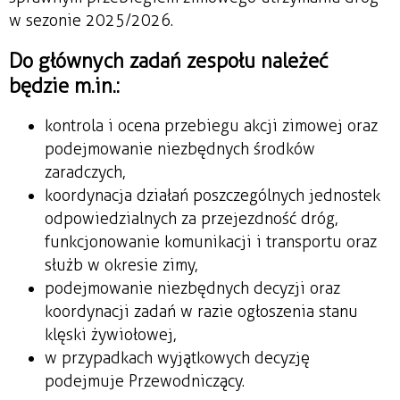
w sezonie 2025/2026.
Do głównych zadań zespołu należeć
będzie m.in.:
kontrola i ocena przebiegu akcji zimowej oraz
podejmowanie niezb
ędnych środk
ów
zaradczych,
koordynacja dzia
łań poszczeg
ólnych jednostek
odpowiedzialnych za przejezdno
ść dr
óg,
funkcjonowanie komunikacji i transportu oraz
s
łużb w okresie zimy,
podejmowanie niezbędnych decyzji oraz
koordynacji zadań w razie ogłoszenia stanu
klęski żywiołowej,
w przypadkach wyjątkowych decyzję
podejmuje Przewodniczący.