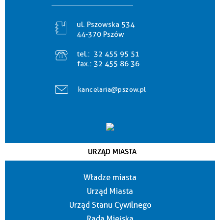
ul. Pszowska 534
44-370 Pszów
tel.:
32 455 95 51
fax.:
32 455 86 36
kancelaria@pszow.pl
URZĄD MIASTA
Władze miasta
Urząd Miasta
Urząd Stanu Cywilnego
Rada Miejska