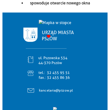
URZĄD MIASTA
PSZÓW
ul. Pszowska 534
44-370 Pszów
tel.:
32 455 95 51
fax.:
32 455 86 36
kancelaria@pszow.pl