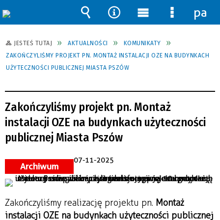
pane
Wyszukiwarka
Narzędzia
Menu
Menu
główne
szczegół
JESTEŚ TUTAJ
AKTUALNOŚCI
KOMUNIKATY
ZAKOŃCZYLIŚMY PROJEKT PN. MONTAŻ INSTALACJI OZE NA BUDYNKACH
UŻYTECZNOŚCI PUBLICZNEJ MIASTA PSZÓW
Zakończyliśmy projekt pn. Montaż
instalacji OZE na budynkach użyteczności
publicznej Miasta Pszów
07-11-2025
Archiwum
Zakończyliśmy realizację projektu pn.
Montaż
instalacji OZE na budynkach użyteczności publicznej