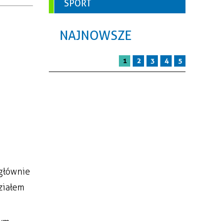
SPORT
NAJNOWSZE
1
2
3
4
5
 głównie
ziałem