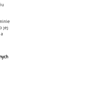
iu
minie
o jej
 a
nych