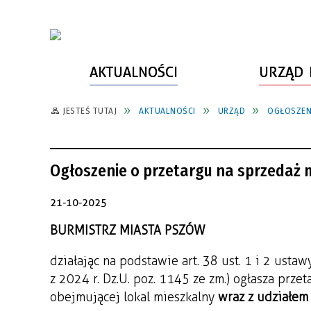
AKTUALNOŚCI
URZĄD 
JESTEŚ TUTAJ
AKTUALNOŚCI
URZĄD
OGŁOSZENI
WŁADZE MIASTA
INFORMACJE O MIEŚCIE
SPORT
ZAŁATW SPRAWĘ
URZĄD MIASTA
LUDZIE PSZOWA
KULTURA
ZDROWIE
Ogłoszenie o przetargu na sprzedaż 
URZĄD STANU CYWILNEGO
PARTNERZY, NGO
SZLAKI TURYSTYCZNE
BEZPIECZEŃSTWO
RADA MIEJSKA
JEDNOSTKI MIEJSKIE
ZABYTKI
ZWIERZĘTA W GMINIE
21-10-2025
BUDŻET MIASTA
EDUKACJA
POMIAR SATYSFAKCJI KLIENTA
BURMISTRZ MIASTA PSZÓW
STRATEGIE, PLANY, PROGRAMY
INWESTYCJE MIEJSKIE
INFORMATOR
działając na podstawie art. 38 ust. 1 i 2 usta
z 2024 r. Dz.U. poz. 1145 ze zm.) ogłasza prze
FUNDUSZE ZEWNĘTRZNE
POWIATOWY LIDER
KOMUNIKACJA I TRANSPORT
obejmującej lokal mieszkalny
wraz z udziałem
PRZEDSIĘBIORCZOŚCI
ZAGOSPODAROWANIE