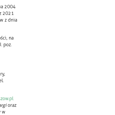
nia 2004
 z 2021
ów z dnia
ści, na
. poz.
ry,
l.
zow.pl
argi
oraz
y w