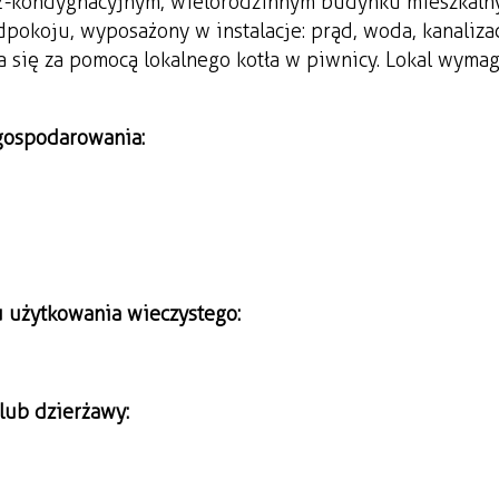
w 2-kondygnacyjnym, wielorodzinnym budynku mieszkal
zedpokoju, wyposażony w instalacje: prąd, woda, kanaliza
 się za pomocą lokalnego kotła w piwnicy. Lokal wyma
agospodarowania:
u użytkowania wieczystego:
lub dzierżawy: