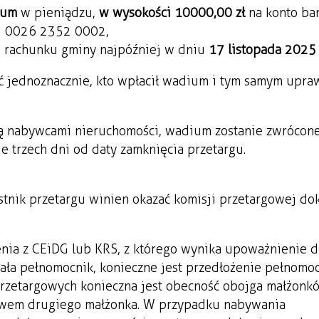
ium
w pieniądzu,
w wysokości 10 000,00 zł
na konto b
8 0026 2352 0002,
na rachunku gminy najpóźniej w dniu
17 listopada 2025 
jednoznacznie, kto wpłacił wadium i tym samym upra
aną nabywcami nieruchomości, wadium zostanie zwrócon
ie trzech dni od daty zamknięcia przetargu.
stnik przetargu winien okazać komisji przetargowej d
enia z CEiDG lub KRS, z którego wynika upoważnienie 
ała pełnomocnik, konieczne jest przedłożenie pełnomoc
rzetargowych konieczna jest obecność obojga małżonk
twem drugiego małżonka. W przypadku nabywania