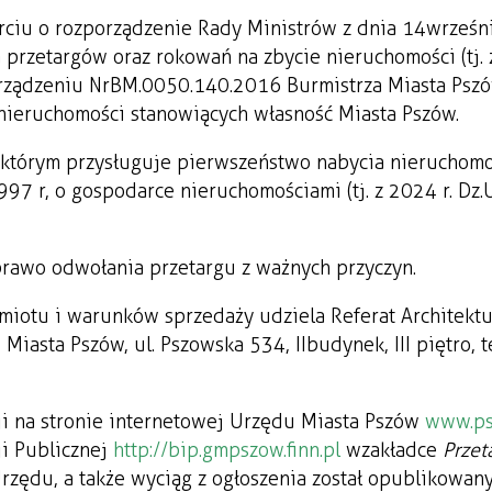
rciu o rozporządzenie Rady Ministrów z dnia 14 wrześ
 przetargów oraz rokowań na zbycie nieruchomości (tj.
Zarządzeniu Nr BM.0050.140.2016 Burmistrza Miasta Psz
nieruchomości stanowiących własność Miasta Pszów.
 którym przysługuje pierwszeństwo nabycia nieruchomo
97 r, o gospodarce nieruchomościami (tj. z 2024 r. Dz.U
prawo odwołania przetargu z ważnych przyczyn.
miotu i warunków sprzedaży udziela Referat Architektu
asta Pszów, ul. Pszowska 534, II budynek, III piętro, te
i na stronie internetowej Urzędu Miasta Pszów
www.ps
ji Publicznej
http://bip.gmpszow.finn.pl
w zakładce
Przet
Urzędu, a także wyciąg z ogłoszenia został opublikowan