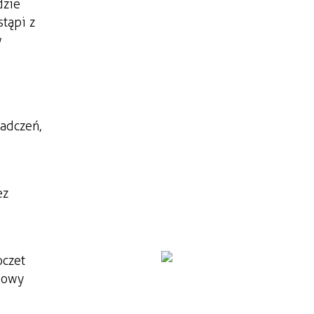
dzie
tąpi z
w
iadczeń,
ez
oczet
umowy