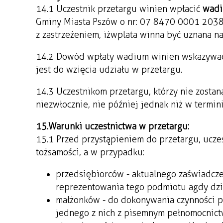
14.1 Uczestnik przetargu winien wpłacić
wad
Gminy Miasta Pszów o nr: 07 8470 0001 203
z zastrzeżeniem, iż wplata winna być uznana 
14.2 Dowód wpłaty wadium winien wskazywać 
jest do wzięcia udziału w przetargu.
14.3 Uczestnikom przetargu, którzy nie zost
niezwłocznie, nie później jednak niż w termin
15. Warunki uczestnictwa w przetargu:
15.1 Przed przystąpieniem do przetargu, ucze
tożsamości, a w przypadku:
przedsiębiorców - aktualnego zaświadcz
reprezentowania tego podmiotu a gdy dzi
małżonków - do dokonywania czynności p
jednego z nich z pisemnym pełnomocnic