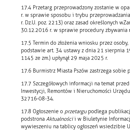
17.4 Przetarg przeprowadzony zostanie w opa
r. w sprawie sposobu i trybu przeprowadzania
r. Dz.U. poz. 2213) oraz zasad określonych w 
30.12.2016 r. w sprawie procedury zbywania 
17.5 Termin do złożenia wniosku przez osoby,
podstawie art. 34 ustawy z dnia 21 sierpnia 19
1145 ze zm.) upłynął 29 maja 2025 r.
17.6 Burmistrz Miasta Pszów zastrzega sobie 
17.7 Szczegółowych informacji na temat przed
Inwestycji, Remontów i Nieruchomości Urzędu Mi
32 716-08-34.
17.8 Ogłoszenie o
przetargu
podlega publikacj
podstrona
Aktualności
i w Biuletynie Informac
wywieszeniu na tablicy ogłoszeń w siedzibie 