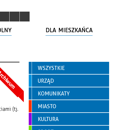
OLNY
DLA MIESZKAŃCA
WSZYSTKIE
rchiwum
URZĄD
KOMUNIKATY
MIASTO
ami (tj.
KULTURA