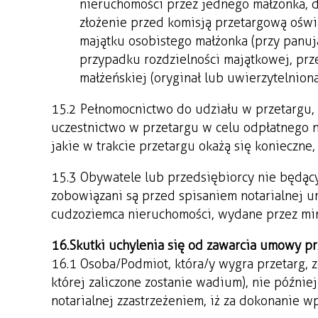
nieruchomości przez jednego małżonka, 
złożenie przed komisją przetargową oświ
majątku osobistego małżonka (przy panuj
przypadku rozdzielności majątkowej, pr
małżeńskiej (oryginał lub uwierzytelniona
15.2 Pełnomocnictwo do udziału w przetargu,
uczestnictwo w przetargu w celu odpłatnego n
jakie w trakcie przetargu okażą się konieczne
15.3 Obywatele lub przedsiębiorcy nie będą
zobowiązani są przed spisaniem notarialnej u
cudzoziemca nieruchomości, wydane przez mi
16. Skutki uchylenia się od zawarcia umowy pr
16.1 Osoba/Podmiot, która/y wygra przetarg, z
której zaliczone zostanie wadium), nie późni
notarialnej z zastrzeżeniem, iż za dokonanie w