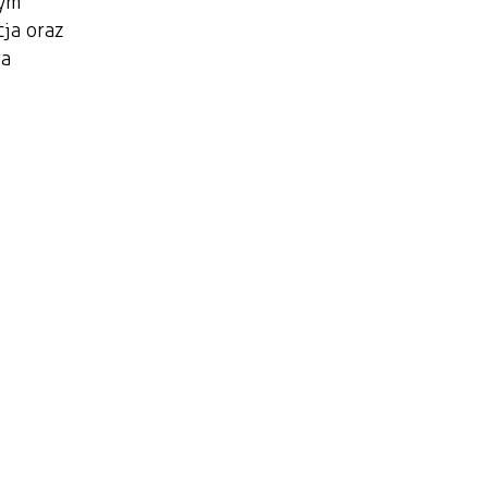
nym
cja oraz
ga