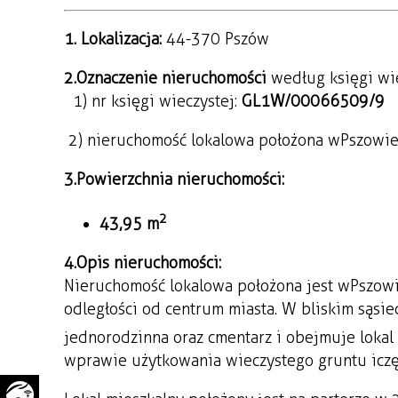
WAŻNE TELEFONY
PRZESTRZENNE
1. Lokalizacja:
44-370 Pszów
GAZETA SAMORZĄDOWA
2. Oznaczenie nieruchomości
"PSZOW.PL"
według księgi wie
1) nr księgi wieczystej:
GL1W/00066509/9
2) nieruchomość lokalowa położona w Pszowi
3.
Powierzchnia nieruchomości:
2
43,95 m
4.
Opis nieruchomości:
Nieruchomość lokalowa położona jest w Pszowi
odległości od centrum miasta. W bliskim sąs
jednorodzinna oraz cmentarz i obejmuje lokal
w prawie użytkowania wieczystego gruntu i 