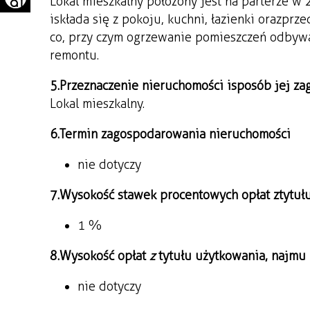
Lokal mieszkalny położony jest na parterze 
i składa się z pokoju, kuchni, łazienki oraz pr
co, przy czym ogrzewanie pomieszczeń odbywa
remontu.
5. Przeznaczenie nieruchomości i sposób jej z
Lokal mieszkalny.
6. Termin zagospodarowania nieruchomości
nie dotyczy
7. Wysokość stawek procentowych opłat z tytuł
1 %
8. Wysokość opłat
z
tytułu użytkowania, najmu 
nie dotyczy