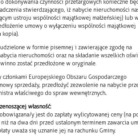
do dokonywania czynności przetargowych konieczne bę
adczenia stwierdzającego, iż nabycie nieruchomości nas
ącym ustroju wspólności majątkowej małżeńskiej) lub 
zedłożenie umowy o wyłączeniu wspólności majątkowej
 kopia).
 udzielone w formie pisemnej i zawierające zgodę na
abycia nieruchomości oraz na składanie wszelkich ośw
, winno zostać przedłożone w oryginale.
cy członkami Europejskiego Obszaru Gospodarczego
mowy sprzedaży, przedłożyć zezwolenie na nabycie prz
nistra właściwego do spraw wewnętrznych
.
zenoszącej własność:
obowiązana/y jest do zapłaty wylicytowanej ceny (na p
ej niż na dwa dni przed ustalonym terminem zawarcia 
płaty uważa się uznanie jej na rachunku Gminy.