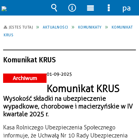
pane
Wyszukiwarka
Narzędzia
Menu
Menu
główne
szczegół
JESTEŚ TUTAJ
AKTUALNOŚCI
KOMUNIKATY
KOMUNIKAT
KRUS
Komunikat KRUS
01-09-2025
Archiwum
Komunikat KRUS
Wysokość składki na ubezpieczenie
wypadkowe, chorobowe i macierzyńskie w IV
kwartale 2025 r.
Kasa Rolniczego Ubezpieczenia Społecznego
informuje, że Uchwałą Nr 10 Rady Ubezpieczenia