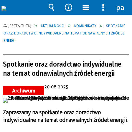
pane
Wyszukiwarka
Narzędzia
Menu
Menu
główne
szczegół
JESTEŚ TUTAJ
AKTUALNOŚCI
KOMUNIKATY
SPOTKANIE
ORAZ DORADCTWO INDYWIDUALNE NA TEMAT ODNAWIALNYCH ŹRÓDEŁ
ENERGII
Spotkanie oraz doradctwo indywidualne
na temat odnawialnych źródeł energii
20-08-2025
Archiwum
Zapraszamy na spotkanie oraz doradctwo
indywidualne na temat odnawialnych źródeł energii.