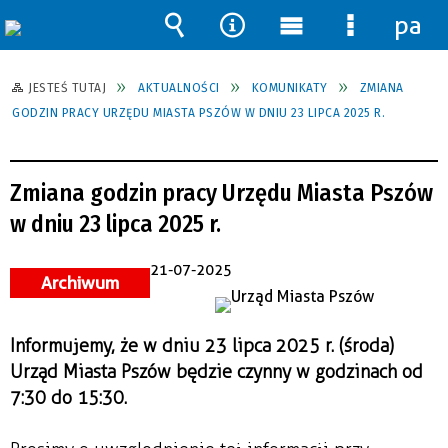
pane
Wyszukiwarka
Narzędzia
Menu
Menu
główne
szczegół
JESTEŚ TUTAJ
AKTUALNOŚCI
KOMUNIKATY
ZMIANA
GODZIN PRACY URZĘDU MIASTA PSZÓW W DNIU 23 LIPCA 2025 R.
Zmiana godzin pracy Urzędu Miasta Pszów
w dniu 23 lipca 2025 r.
21-07-2025
Archiwum
Informujemy, że w dniu 23 lipca 2025 r. (środa)
Urząd Miasta Pszów będzie czynny w godzinach od
7:30 do 15:30.