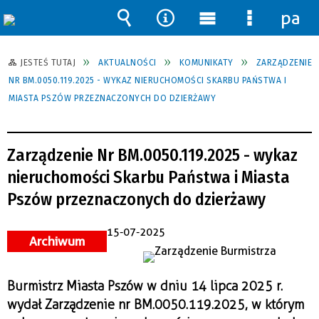
pane
Wyszukiwarka
Narzędzia
Menu
Menu
główne
szczegół
JESTEŚ TUTAJ
AKTUALNOŚCI
KOMUNIKATY
ZARZĄDZENIE
NR BM.0050.119.2025 - WYKAZ NIERUCHOMOŚCI SKARBU PAŃSTWA I
MIASTA PSZÓW PRZEZNACZONYCH DO DZIERŻAWY
Zarządzenie Nr BM.0050.119.2025 - wykaz
nieruchomości Skarbu Państwa i Miasta
Pszów przeznaczonych do dzierżawy
15-07-2025
Archiwum
Burmistrz Miasta Pszów w dniu 14 lipca 2025 r.
wydał Zarządzenie nr BM.0050.119.2025, w którym