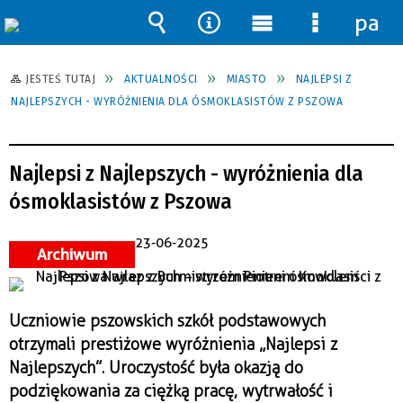
pane
Wyszukiwarka
Narzędzia
Menu
Menu
główne
szczegół
JESTEŚ TUTAJ
AKTUALNOŚCI
MIASTO
NAJLEPSI Z
NAJLEPSZYCH - WYRÓŻNIENIA DLA ÓSMOKLASISTÓW Z PSZOWA
Najlepsi z Najlepszych - wyróżnienia dla
ósmoklasistów z Pszowa
23-06-2025
Archiwum
Uczniowie pszowskich szkół podstawowych
otrzymali prestiżowe wyróżnienia „Najlepsi z
Najlepszych”. Uroczystość była okazją do
podziękowania za ciężką pracę, wytrwałość i