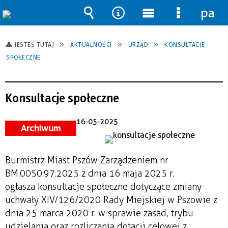
pane
Wyszukiwarka
Narzędzia
Menu
Menu
główne
szczegół
JESTEŚ TUTAJ
AKTUALNOŚCI
URZĄD
KONSULTACJE
SPOŁECZNE
Konsultacje społeczne
16-05-2025
Archiwum
Burmistrz Miast Pszów Zarządzeniem nr
BM.0050.97.2025 z dnia 16 maja 2025 r.
ogłasza konsultacje społeczne dotyczące zmiany
uchwały XIV/126/2020 Rady Miejskiej w Pszowie z
dnia 25 marca 2020 r. w sprawie zasad, trybu
udzielania oraz rozliczania dotacji celowej z