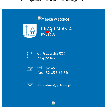
URZĄD MIASTA
PSZÓW
ul. Pszowska 534
44-370 Pszów
tel.:
32 455 95 51
fax.:
32 455 86 36
kancelaria@pszow.pl