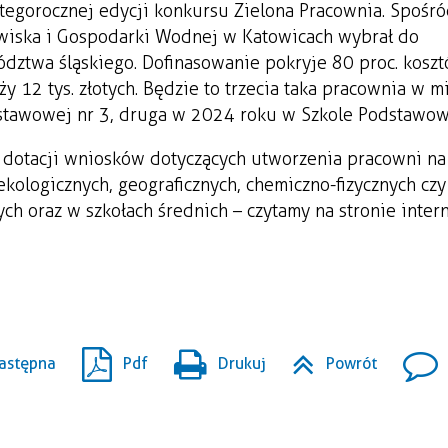
 tegorocznej edycji konkursu Zielona Pracownia. Spośr
iska i Gospodarki Wodnej w Katowicach wybrał do
dztwa śląskiego. Dofinasowanie pokryje 80 proc. kosz
 12 tys. złotych. Będzie to trzecia taka pracownia w mi
tawowej nr 3, druga w 2024 roku w Szkole Podstawowe
 dotacji wniosków dotyczących utworzenia pracowni na
ekologicznych, geograficznych, chemiczno-fizycznych czy
ch oraz w szkołach średnich – czytamy na stronie inter
astępna
Pdf
Drukuj
Powrót