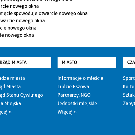
RZĄD MIASTA
MIASTO
CZ
dze miasta
Informacje o mieście
Sport
ąd Miasta
Ludzie Pszowa
Kultu
ąd Stanu Cywilnego
Partnerzy, NGO
Szlak
a Miejska
Jednostki miejskie
Zabyt
cej »
Więcej »