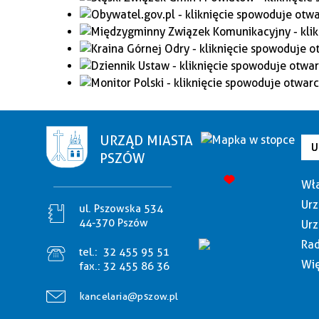
URZĄD MIASTA
U
PSZÓW
Wła
Urz
ul. Pszowska 534
44-370 Pszów
Urz
Rad
tel.:
32 455 95 51
Wię
fax.:
32 455 86 36
kancelaria@pszow.pl