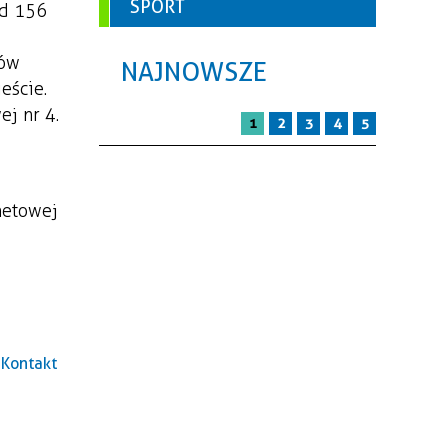
SPORT
ód 156
tów
NAJNOWSZE
eście.
j nr 4.
1
2
3
4
5
netowej
Kontakt