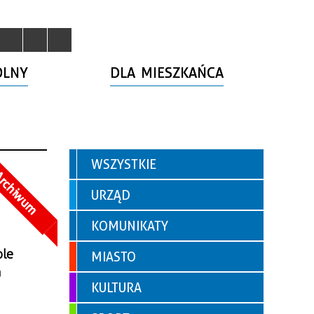
OLNY
DLA MIESZKAŃCA
WSZYSTKIE
rchiwum
URZĄD
KOMUNIKATY
ole
MIASTO
a
KULTURA