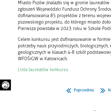
Miasto Pszów znalazło się w gronie laureatów
WAŻNE TELEFONY
PRZESTRZENNE
zgłoszeń Wojewódzki Fundusz Ochrony Środow
dofinansowania 85 projektów z terenu wojewó
GAZETA SAMORZĄDOWA
"PSZOW.PL"
pszowskiego projektu, do którego miasto dołoży
Pierwsza powstała w 2023 roku w Szkole Pods
Celem konkursu jest dofinansowanie w formie
potrzeby nauk przyrodniczych, biologicznych, 
geologicznych w klasach 4-8 szkół podstawowy
WFOŚiGW w Katowicach.
Lista laureatów konkursu
Poprzednia
N