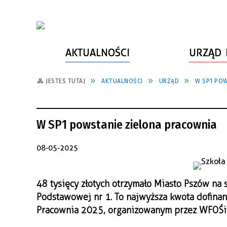
AKTUALNOŚCI
URZĄD 
JESTEŚ TUTAJ
AKTUALNOŚCI
URZĄD
W SP1 POW
WŁADZE MIASTA
INFORMACJE O MIEŚCIE
SPORT
ZAŁATW SPRAWĘ
URZĄD MIASTA
LUDZIE PSZOWA
KULTURA
ZDROWIE
W SP1 powstanie zielona pracownia
URZĄD STANU CYWILNEGO
PARTNERZY, NGO
SZLAKI TURYSTYCZNE
BEZPIECZEŃSTWO
RADA MIEJSKA
JEDNOSTKI MIEJSKIE
ZABYTKI
ZWIERZĘTA W GMINIE
08-05-2025
BUDŻET MIASTA
EDUKACJA
POMIAR SATYSFAKCJI KLIENTA
48 tysięcy złotych otrzymało Miasto Pszów na
STRATEGIE, PLANY, PROGRAMY
INWESTYCJE MIEJSKIE
INFORMATOR
Podstawowej nr 1. To najwyższa kwota dofinan
FUNDUSZE ZEWNĘTRZNE
POWIATOWY LIDER
KOMUNIKACJA I TRANSPORT
Pracownia 2025, organizowanym przez WFOŚi
PRZEDSIĘBIORCZOŚCI
ZAGOSPODAROWANIE