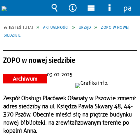
pane
Wyszukiwarka
Narzędzia
Menu
Menu
główne
szczegół
JESTEŚ TUTAJ
AKTUALNOŚCI
URZĄD
ZOPO W NOWEJ
SIEDZIBIE
ZOPO w nowej siedzibie
03-02-2025
Archiwum
Zespół Obsługi Placówek Oświaty w Pszowie zmienił
adres siedziby na ul. Księdza Pawła Skwary 48, 44-
370 Pszów. Obecnie mieści się na piętrze budynku
nowej biblioteki, na zrewitalizowanym terenie po
kopalni Anna.