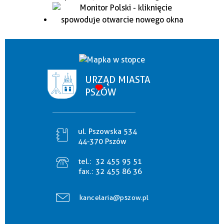
URZĄD MIASTA
PSZÓW
ul. Pszowska 534
44-370 Pszów
tel.:
32 455 95 51
fax.:
32 455 86 36
kancelaria@pszow.pl