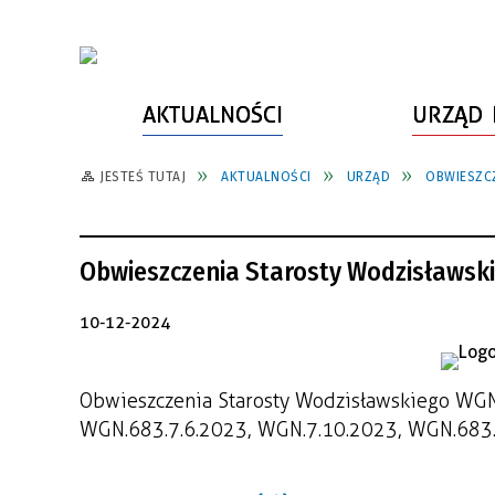
AKTUALNOŚCI
URZĄD 
JESTEŚ TUTAJ
AKTUALNOŚCI
URZĄD
OBWIESZC
WŁADZE MIASTA
INFORMACJE O MIEŚCIE
SPORT
ZAŁATW SPRAWĘ
URZĄD MIASTA
LUDZIE PSZOWA
KULTURA
ZDROWIE
Obwieszczenia Starosty Wodzisławsk
URZĄD STANU CYWILNEGO
PARTNERZY, NGO
SZLAKI TURYSTYCZNE
BEZPIECZEŃSTWO
RADA MIEJSKA
JEDNOSTKI MIEJSKIE
ZABYTKI
ZWIERZĘTA W GMINIE
10-12-2024
BUDŻET MIASTA
EDUKACJA
POMIAR SATYSFAKCJI KLIENTA
Obwieszczenia Starosty Wodzisławskiego WGN
STRATEGIE, PLANY, PROGRAMY
INWESTYCJE MIEJSKIE
INFORMATOR
WGN.683.7.6.2023, WGN.7.10.2023, WGN.683.
FUNDUSZE ZEWNĘTRZNE
POWIATOWY LIDER
KOMUNIKACJA I TRANSPORT
PRZEDSIĘBIORCZOŚCI
ZAGOSPODAROWANIE