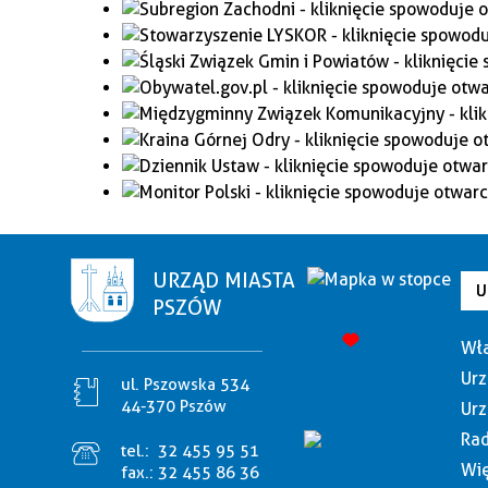
URZĄD MIASTA
U
PSZÓW
Wła
Urz
ul. Pszowska 534
44-370 Pszów
Urz
Rad
tel.:
32 455 95 51
Wię
fax.:
32 455 86 36