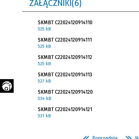
ZAŁĄCZNIKI (6)
WAŻNE TELEFONY
PRZESTRZENNE
GAZETA SAMORZĄDOWA
SKMBT C22024120914110
"PSZOW.PL"
525 kB
SKMBT C22024120914111
525 kB
SKMBT C22024120914112
525 kB
SKMBT C22024120914113
527 kB
SKMBT C22024120914120
534 kB
SKMBT C22024120914121
531 kB
Poprzednia
N