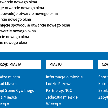
RZĄD MIASTA
MIASTO
CZ
dze miasta
Informacje o mieście
Sport
ąd Miasta
Ludzie Pszowa
Kultu
ąd Stanu Cywilnego
Partnerzy, NGO
Szlak
a Miejska
Jednostki miejskie
Zabyt
cej »
Więcej »