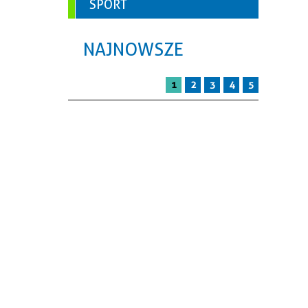
SPORT
NAJNOWSZE
1
2
3
4
5