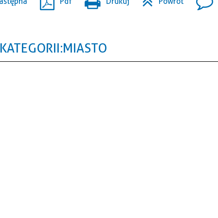
astępna
Pdf
Drukuj
Powrót
KATEGORII: MIASTO