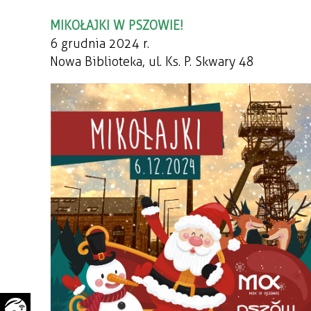
WAŻNE TELEFONY
PRZESTRZENNE
MIKOŁAJKI W PSZOWIE!
6 grudnia 2024 r.
GAZETA SAMORZĄDOWA
"PSZOW.PL"
Nowa Biblioteka, ul. Ks. P. Skwary 48