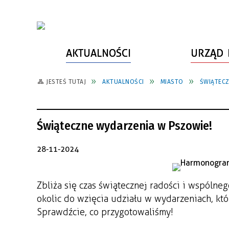
AKTUALNOŚCI
URZĄD 
JESTEŚ TUTAJ
AKTUALNOŚCI
MIASTO
ŚWIĄTECZ
WŁADZE MIASTA
INFORMACJE O MIEŚCIE
SPORT
ZAŁATW SPRAWĘ
URZĄD MIASTA
LUDZIE PSZOWA
KULTURA
ZDROWIE
Świąteczne wydarzenia w Pszowie!
URZĄD STANU CYWILNEGO
PARTNERZY, NGO
SZLAKI TURYSTYCZNE
BEZPIECZEŃSTWO
RADA MIEJSKA
JEDNOSTKI MIEJSKIE
ZABYTKI
ZWIERZĘTA W GMINIE
28-11-2024
BUDŻET MIASTA
EDUKACJA
POMIAR SATYSFAKCJI KLIENTA
Zbliża się czas świątecznej radości i wspóln
STRATEGIE, PLANY, PROGRAMY
INWESTYCJE MIEJSKIE
INFORMATOR
okolic do wzięcia udziału w wydarzeniach, k
FUNDUSZE ZEWNĘTRZNE
POWIATOWY LIDER
KOMUNIKACJA I TRANSPORT
Sprawdźcie, co przygotowaliśmy!
PRZEDSIĘBIORCZOŚCI
ZAGOSPODAROWANIE