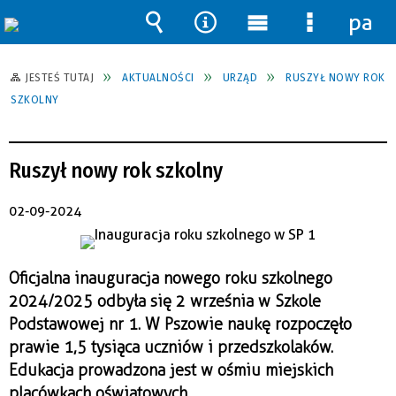
pane
Wyszukiwarka
Narzędzia
Menu
Menu
główne
szczegół
JESTEŚ TUTAJ
AKTUALNOŚCI
URZĄD
RUSZYŁ NOWY ROK
SZKOLNY
Ruszył nowy rok szkolny
02-09-2024
Oficjalna inauguracja nowego roku szkolnego
2024/2025 odbyła się 2 września w Szkole
Podstawowej nr 1. W Pszowie naukę rozpoczęło
prawie 1,5 tysiąca uczniów i przedszkolaków.
Edukacja prowadzona jest w ośmiu miejskich
placówkach oświatowych.