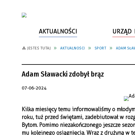
AKTUALNOŚCI
URZĄD 
JESTEŚ TUTAJ
AKTUALNOŚCI
SPORT
ADAM SŁA
WŁADZE MIASTA
INFORMACJE O MIEŚCIE
SPORT
ZAŁATW SPRAWĘ
URZĄD MIASTA
LUDZIE PSZOWA
KULTURA
ZDROWIE
Adam Sławacki zdobył brąz
URZĄD STANU CYWILNEGO
PARTNERZY, NGO
SZLAKI TURYSTYCZNE
BEZPIECZEŃSTWO
RADA MIEJSKA
JEDNOSTKI MIEJSKIE
ZABYTKI
ZWIERZĘTA W GMINIE
07-06-2024
BUDŻET MIASTA
EDUKACJA
POMIAR SATYSFAKCJI KLIENTA
Kilka miesięcy temu informowaliśmy o młodym
STRATEGIE, PLANY, PROGRAMY
INWESTYCJE MIEJSKIE
INFORMATOR
roku, tuż przed świętami, zadebiutował w roz
FUNDUSZE ZEWNĘTRZNE
POWIATOWY LIDER
KOMUNIKACJA I TRANSPORT
Bytom. Pomimo niezakończonego jeszcze sezo
PRZEDSIĘBIORCZOŚCI
mu kolejnego osiągnięcia. Wraz z drużyną w 
ZAGOSPODAROWANIE