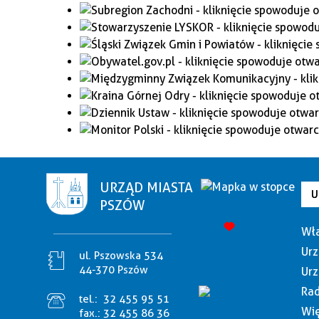
URZĄD MIASTA
U
PSZÓW
Wła
Urz
ul. Pszowska 534
44-370 Pszów
Urz
Rad
tel.:
32 455 95 51
Wię
fax.:
32 455 86 36