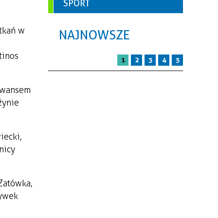
SPORT
otkań w
NAJNOWSZE
tinos
1
2
3
4
5
 awansem
żynie
iecki,
nicy
 Zatówka,
rywek