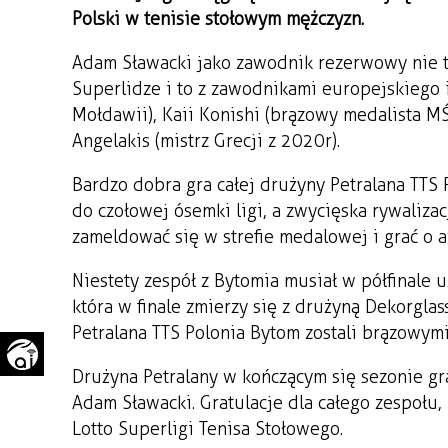
Polski w tenisie stołowym mężczyzn.
WAŻNE TELEFONY
PRZESTRZENNE
Adam Sławacki jako zawodnik rezerwowy nie ty
GAZETA SAMORZĄDOWA
"PSZOW.PL"
Superlidze i to z zawodnikami europejskiego i
Mołdawii), Kaii Konishi (brązowy medalista MŚ,
Angelakis (mistrz Grecji z 2020r).
Bardzo dobra gra całej drużyny Petralana TT
do czołowej ósemki ligi, a zwycięska rywalizac
zameldować się w strefie medalowej i grać o 
Niestety zespół z Bytomia musiał w półfinale
która w finale zmierzy się z drużyną Dekorgla
Petralana TTS Polonia Bytom zostali brązowymi
Drużyna Petralany w kończącym się sezonie gra
Adam Sławacki. Gratulacje dla całego zespołu
Lotto Superligi Tenisa Stołowego.