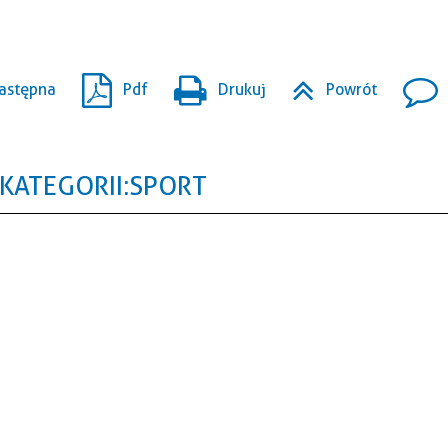
astępna
Pdf
Drukuj
Powrót
KATEGORII: SPORT