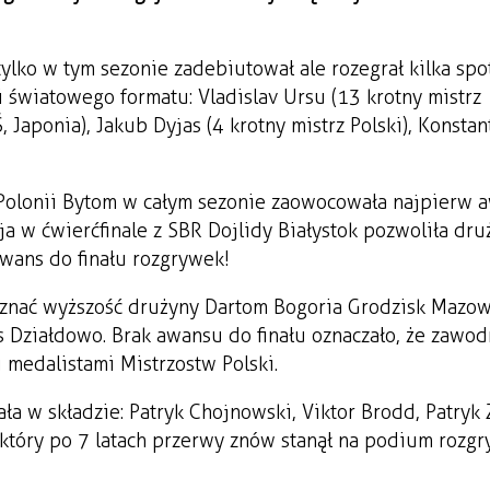
lko w tym sezonie zadebiutował ale rozegrał kilka sp
 światowego formatu: Vladislav Ursu (13 krotny mistrz
 Japonia), Jakub Dyjas (4 krotny mistrz Polski), Konstan
S Polonii Bytom w całym sezonie zaowocowała najpierw
ja w ćwierćfinale z SBR Dojlidy Białystok pozwoliła dru
awans do finału rozgrywek!
 uznać wyższość drużyny Dartom Bogoria Grodzisk Mazow
ss Działdowo. Brak awansu do finału oznaczało, że zawod
 medalistami Mistrzostw Polski.
ła w składzie: Patryk Chojnowski, Viktor Brodd, Patryk
, który po 7 latach przerwy znów stanął na podium rozg