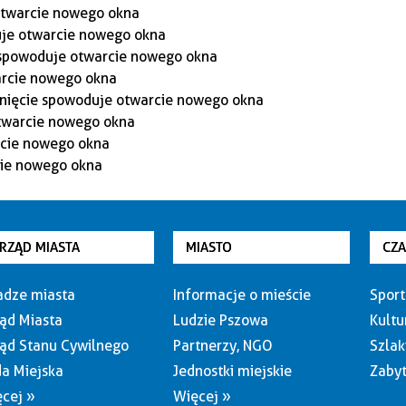
RZĄD MIASTA
MIASTO
CZ
dze miasta
Informacje o mieście
Sport
ąd Miasta
Ludzie Pszowa
Kultu
ąd Stanu Cywilnego
Partnerzy, NGO
Szlak
a Miejska
Jednostki miejskie
Zabyt
cej »
Więcej »