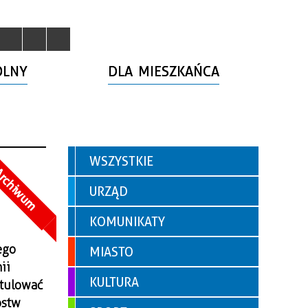
OLNY
DLA MIESZKAŃCA
WSZYSTKIE
rchiwum
URZĄD
KOMUNIKATY
ego
MIASTO
ii
KULTURA
tulować
ostw