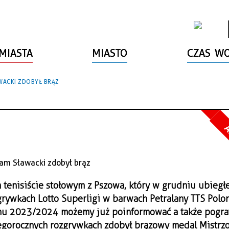
MIASTA
MIASTO
CZAS W
WACKI ZDOBYŁ BRĄZ
A
 tenisiście stołowym z Pszowa, który w grudniu ubiegł
grywkach Lotto Superligi w barwach Petralany TTS Polon
nu 2023/2024 możemy już poinformować a także pogra
tegorocznych rozgrywkach zdobył brązowy medal Mistrz