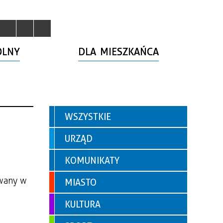
OLNY
DLA MIESZKAŃCA
WSZYSTKIE
URZĄD
KOMUNIKATY
owany w
MIASTO
KULTURA