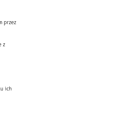
m przez
e z
lu ich