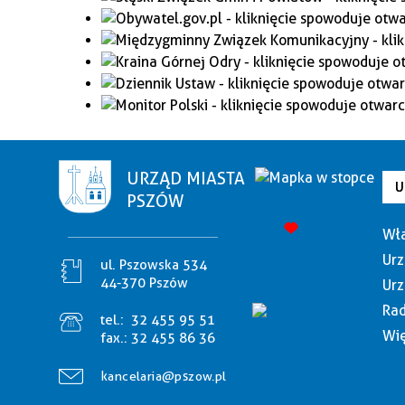
URZĄD MIASTA
U
PSZÓW
Wła
Urz
ul. Pszowska 534
44-370 Pszów
Urz
Rad
tel.:
32 455 95 51
Wię
fax.:
32 455 86 36
kancelaria@pszow.pl