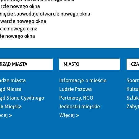
RZĄD MIASTA
MIASTO
CZ
dze miasta
Informacje o mieście
Sport
ąd Miasta
Ludzie Pszowa
Kultu
ąd Stanu Cywilnego
Partnerzy, NGO
Szlak
a Miejska
Jednostki miejskie
Zabyt
cej »
Więcej »