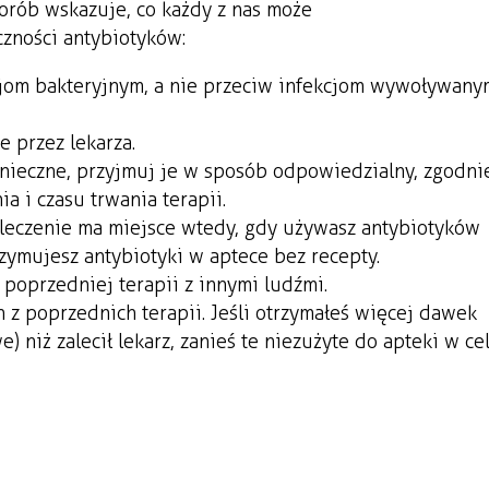
horób wskazuje, co każdy z nas może
czności antybiotyków:
kcjom bakteryjnym, a nie przeciw infekcjom wywoływany
e przez lekarza.
konieczne, przyjmuj je w sposób odpowiedzialny, zgodni
a i czasu trwania terapii.
oleczenie ma miejsce wtedy, gdy używasz antybiotyków
rzymujesz antybiotyki w aptece bez recepty.
 poprzedniej terapii z innymi ludźmi.
 z poprzednich terapii. Jeśli otrzymałeś więcej dawek
e) niż zalecił lekarz, zanieś te niezużyte do apteki w ce