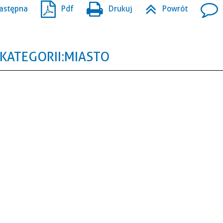
astępna
Pdf
Drukuj
Powrót
KATEGORII: MIASTO