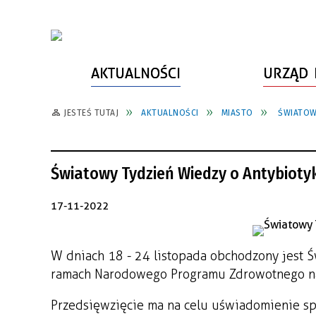
AKTUALNOŚCI
URZĄD 
JESTEŚ TUTAJ
AKTUALNOŚCI
MIASTO
ŚWIATOW
WŁADZE MIASTA
INFORMACJE O MIEŚCIE
SPORT
ZAŁATW SPRAWĘ
URZĄD MIASTA
LUDZIE PSZOWA
KULTURA
ZDROWIE
Światowy Tydzień Wiedzy o Antybioty
URZĄD STANU CYWILNEGO
PARTNERZY, NGO
SZLAKI TURYSTYCZNE
BEZPIECZEŃSTWO
RADA MIEJSKA
JEDNOSTKI MIEJSKIE
ZABYTKI
ZWIERZĘTA W GMINIE
17-11-2022
BUDŻET MIASTA
EDUKACJA
POMIAR SATYSFAKCJI KLIENTA
W dniach 18 - 24 listopada obchodzony jest 
STRATEGIE, PLANY, PROGRAMY
INWESTYCJE MIEJSKIE
INFORMATOR
ramach Narodowego Programu Zdrowotnego na
FUNDUSZE ZEWNĘTRZNE
POWIATOWY LIDER
KOMUNIKACJA I TRANSPORT
PRZEDSIĘBIORCZOŚCI
Przedsięwzięcie ma na celu uświadomienie sp
ZAGOSPODAROWANIE