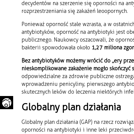
decydentów na szerzenie się oporności na anty
WAŻNE TELEFONY
PRZESTRZENNE
rozprzestrzeniania się zakażeń leoopornych.
GAZETA SAMORZĄDOWA
Ponieważ oporność stale wzrasta, a w ostatni
"PSZOW.PL"
antybiotyków, oporność na antybiotyki jest 
publicznego. Naukowcy oszacowali, że oporno
bakterii spowodowała około
1,27 miliona zgo
Bez antybiotyków możemy wrócić do „ery prze
nieskomplikowane zakażenie mogło skończyć 
odpowiedzialne za zdrowie publiczne ostrzega
wprowadzeniu penicyliny, pierwszego antybio
skutecznych leków do leczenia niektórych infe
Globalny plan działania
Globalny plan działania (GAP) na rzecz rozwi
oporności na antybiotyki i inne leki przeciw