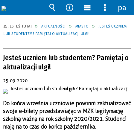
pane
Wyszukiwarka
Narzędzia
Menu
Menu
główne
szczegół
JESTEŚ TUTAJ
AKTUALNOŚCI
MIASTO
JESTEŚ UCZNIEM
LUB STUDENTEM? PAMIĘTAJ O AKTUALIZACJI ULGI!
Jesteś uczniem lub studentem? Pamiętaj o
aktualizacji ulgi!
25-09-2020
Do końca września uczniowie powinni zaktualizować
swoje e-bilety przedstawiając w MZK legitymację
szkolną ważną na rok szkolny 2020/2021. Studenci
mają na to czas do końca października.