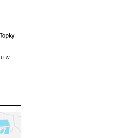
 Topky
du w