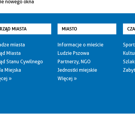
RZĄD MIASTA
MIASTO
CZ
dze miasta
Informacje o mieście
Sport
ąd Miasta
Ludzie Pszowa
Kultu
ąd Stanu Cywilnego
Partnerzy, NGO
Szlak
a Miejska
Jednostki miejskie
Zabyt
cej »
Więcej »