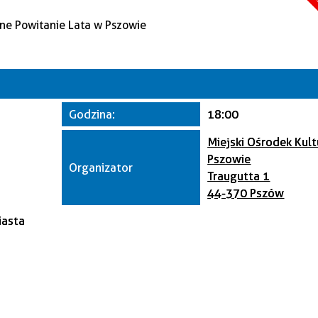
A
Kate
Trwające w z
Miej
Godzina:
18:00
Orga
Miejski Ośrodek Kul
Pszowie
Organizator
Traugutta 1
44-370 Pszów
iasta