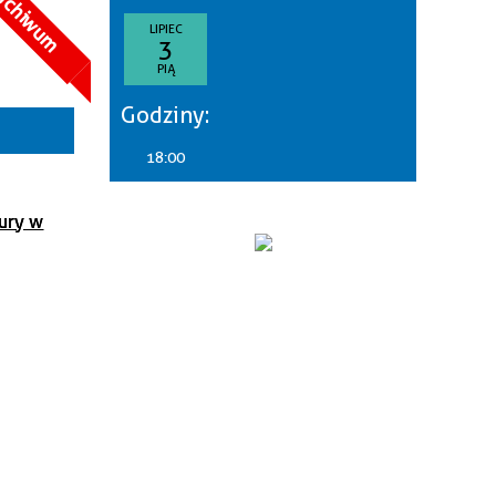
rchiwum
goria
LIPIEC
3
—
PIĄ
akresie
Godziny:
sce
18:00
nizator
tury w