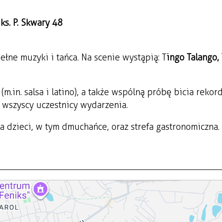
ks. P. Skwary 48
łne muzyki i tańca. Na scenie wystąpią: T
ingo Talango,
.in. salsa i latino), a także wspólną próbę bicia rekor
ć wszyscy uczestnicy wydarzenia.
a dzieci, w tym dmuchańce, oraz strefa gastronomiczna.