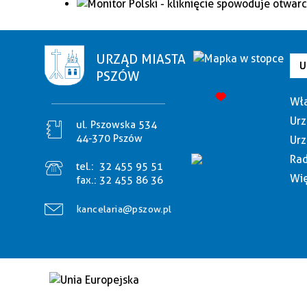
URZĄD MIASTA
U
PSZÓW
Wła
Urz
ul. Pszowska 534
44-370 Pszów
Urz
Rad
tel.:
32 455 95 51
Wię
fax.:
32 455 86 36
kancelaria@pszow.pl