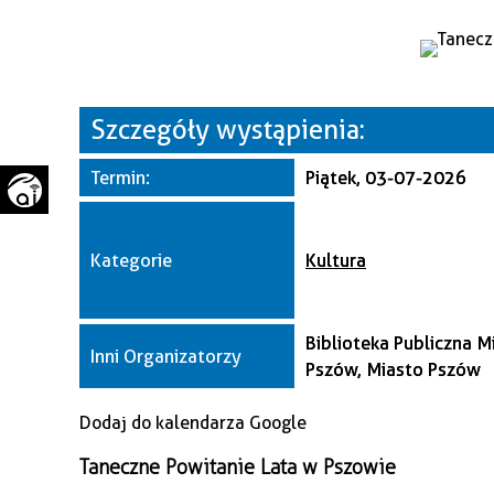
WAŻNE TELEFONY
PRZESTRZENNE
GAZETA SAMORZĄDOWA
"PSZOW.PL"
Szczegóły wystąpienia:
Termin:
Piątek, 03-07-2026
Kategorie
Kultura
Biblioteka Publiczna M
Inni Organizatorzy
Pszów, Miasto Pszów
Dodaj do kalendarza Google
Taneczne Powitanie Lata w Pszowie