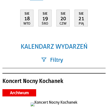
SIE
SIE
SIE
SIE
18
19
20
21
WTO
ŚRO
CZW
PIĄ
KALENDARZ WYDARZEŃ
Filtry
Szukana fraza
Koncert Nocny Kochanek
Kategoria
Archiwum
Trwające w zakresie
—