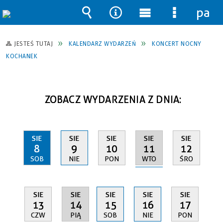
pane
Wyszukiwarka
Narzędzia
Menu
Menu
główne
szczegół
JESTEŚ TUTAJ
KALENDARZ WYDARZEŃ
KONCERT NOCNY
KOCHANEK
ZOBACZ WYDARZENIA Z DNIA:
SIE
SIE
SIE
SIE
SIE
11
8
9
10
12
WTO
SOB
NIE
PON
ŚRO
SIE
SIE
SIE
SIE
SIE
14
13
15
16
17
PIĄ
CZW
SOB
NIE
PON