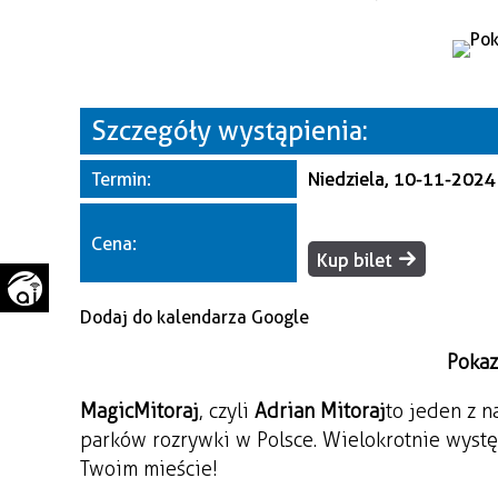
WAŻNE TELEFONY
PRZESTRZENNE
GAZETA SAMORZĄDOWA
"PSZOW.PL"
Szczegóły wystąpienia:
Termin:
Niedziela, 10-11-2024
Cena:
Kup bilet
Dodaj do kalendarza Google
Pokaz 
MagicMitoraj
, czyli
Adrian Mitoraj
to jeden z n
parków rozrywki w Polsce. Wielokrotnie wystę
Twoim mieście!