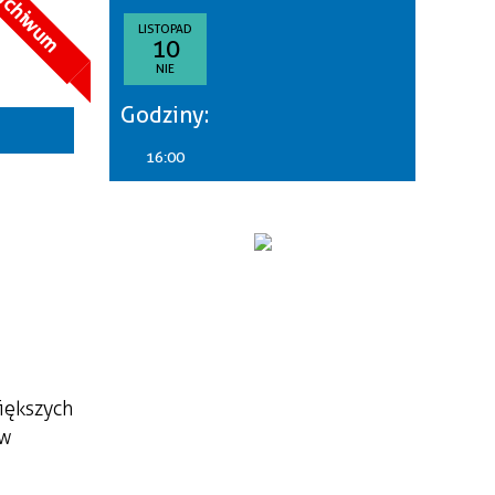
rchiwum
goria
LISTOPAD
10
—
NIE
akresie
Godziny:
sce
16:00
nizator
większych
 w