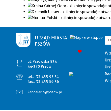
URZĄD MIASTA
U
PSZÓW
Wła
Urz
ul. Pszowska 534
44-370 Pszów
Urz
Rad
tel.:
32 455 95 51
Wię
fax.:
32 455 86 36
kancelaria@pszow.pl