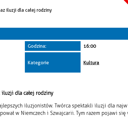
A
Kate
Trwające w z
Miej
Godzina:
16:00
Orga
Kategorie
Kultura
iluzji dla całej rodziny
ajlepszych iluzjonistów. Twórca spektakli iluzji dla naj
pował w Niemczech i Szwajcarii. Tym razem pojawi się