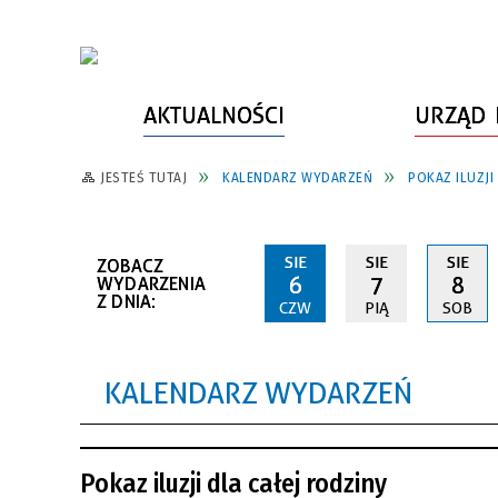
AKTUALNOŚCI
URZĄD 
JESTEŚ TUTAJ
KALENDARZ WYDARZEŃ
POKAZ ILUZJI
WŁADZE MIASTA
INFORMACJE O MIEŚCIE
SPORT
ZAŁATW SPRAWĘ
URZĄD MIASTA
LUDZIE PSZOWA
KULTURA
ZDROWIE
SIE
SIE
SIE
ZOBACZ
URZĄD STANU CYWILNEGO
PARTNERZY, NGO
SZLAKI TURYSTYCZNE
BEZPIECZEŃSTWO
6
7
8
WYDARZENIA
Z DNIA:
CZW
PIĄ
SOB
RADA MIEJSKA
JEDNOSTKI MIEJSKIE
ZABYTKI
ZWIERZĘTA W GMINIE
BUDŻET MIASTA
EDUKACJA
POMIAR SATYSFAKCJI KLIENTA
KALENDARZ WYDARZEŃ
STRATEGIE, PLANY, PROGRAMY
INWESTYCJE MIEJSKIE
INFORMATOR
FUNDUSZE ZEWNĘTRZNE
POWIATOWY LIDER
KOMUNIKACJA I TRANSPORT
Pokaz iluzji dla całej rodziny
PRZEDSIĘBIORCZOŚCI
ZAGOSPODAROWANIE