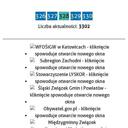
326
327
328
329
330
Liczba aktualności:
3302