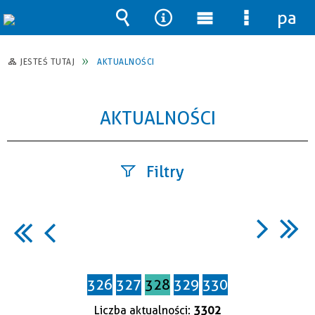
pane
Wyszukiwarka
Narzędzia
Menu
Menu
główne
szczegół
JESTEŚ TUTAJ
AKTUALNOŚCI
AKTUALNOŚCI
Filtry
Szukana
fraza
326
327
328
329
330
Data
publikacji
Liczba aktualności:
3302