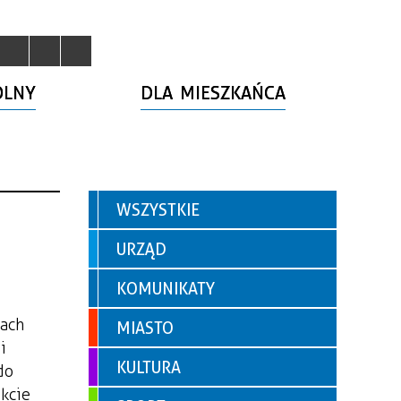
OLNY
DLA MIESZKAŃCA
WSZYSTKIE
URZĄD
KOMUNIKATY
kach
MIASTO
i
KULTURA
do
ekcie