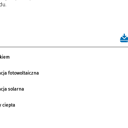
ędu.
ikiem
acja fotowoltaiczna
acja solarna
 ciepła