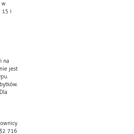
a w
 15 i
i na
ie jest
ypu.
bytków.
Dla
cownicy
 32 716