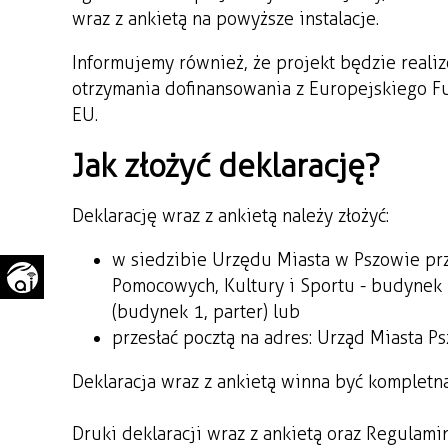
wraz z ankietą na powyższe instalacje.
WAŻNE TELEFONY
PRZESTRZENNE
Informujemy również, że projekt będzie real
GAZETA SAMORZĄDOWA
"PSZOW.PL"
otrzymania dofinansowania z Europejskiego
EU.
Jak złożyć deklarację?
Deklarację wraz z ankietą należy złożyć:
w siedzibie Urzędu Miasta w Pszowie prz
Pomocowych, Kultury i Sportu - budynek I
(budynek 1, parter) lub
przesłać pocztą na adres: Urząd Miasta P
Deklaracja wraz z ankietą winna być kompletna
Druki deklaracji wraz z ankietą oraz Regulami