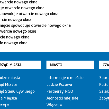
RZĄD MIASTA
MIASTO
CZ
dze miasta
Informacje o mieście
Sport
ąd Miasta
Ludzie Pszowa
Kultu
ąd Stanu Cywilnego
Partnerzy, NGO
Szlak
a Miejska
Jednostki miejskie
Zabyt
cej »
Więcej »