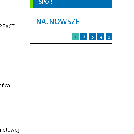
SPORT
NAJNOWSZE
 REACT-
1
2
3
4
5
ańca
rnetowej