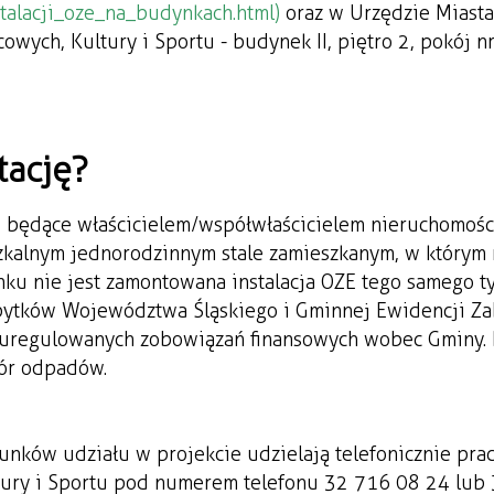
stalacji_oze_na_budynkach.html)
oraz w Urzędzie Miast
ych, Kultury i Sportu - budynek II, piętro 2, pokój nr
tację?
, będące właścicielem/współwłaścicielem nieruchomośc
alnym jednorodzinnym stale zamieszkanym, w którym n
ku nie jest zamontowana instalacja OZE tego samego t
abytków Województwa Śląskiego i Gminnej Ewidencji Za
ieuregulowanych zobowiązań finansowych wobec Gminy. 
iór odpadów.
unków udziału w projekcie udzielają telefonicznie pra
tury i Sportu pod numerem telefonu 32 716 08 24 lub