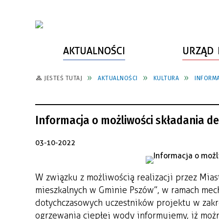
AKTUALNOŚCI
URZĄD 
JESTEŚ TUTAJ
AKTUALNOŚCI
KULTURA
INFORMA
WŁADZE MIASTA
INFORMACJE O MIEŚCIE
SPORT
ZAŁATW SPRAWĘ
URZĄD MIASTA
LUDZIE PSZOWA
KULTURA
ZDROWIE
Informacja o możliwości składania dek
URZĄD STANU CYWILNEGO
PARTNERZY, NGO
SZLAKI TURYSTYCZNE
BEZPIECZEŃSTWO
RADA MIEJSKA
JEDNOSTKI MIEJSKIE
ZABYTKI
ZWIERZĘTA W GMINIE
03-10-2022
BUDŻET MIASTA
EDUKACJA
POMIAR SATYSFAKCJI KLIENTA
W związku z możliwością realizacji przez Mias
STRATEGIE, PLANY, PROGRAMY
INWESTYCJE MIEJSKIE
INFORMATOR
mieszkalnych w Gminie Pszów”, w ramach mec
FUNDUSZE ZEWNĘTRZNE
POWIATOWY LIDER
KOMUNIKACJA I TRANSPORT
dotychczasowych uczestników projektu w zakres
PRZEDSIĘBIORCZOŚCI
ogrzewania ciepłej wody informujemy, iż możn
ZAGOSPODAROWANIE