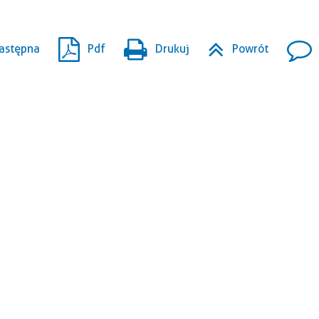
astępna
Pdf
Drukuj
Powrót