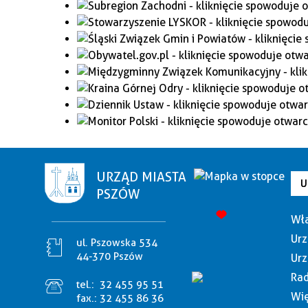
URZĄD MIASTA
U
PSZÓW
Wła
Urz
ul. Pszowska 534
44-370 Pszów
Urz
Rad
tel.:
32 455 95 51
Wię
fax.:
32 455 86 36